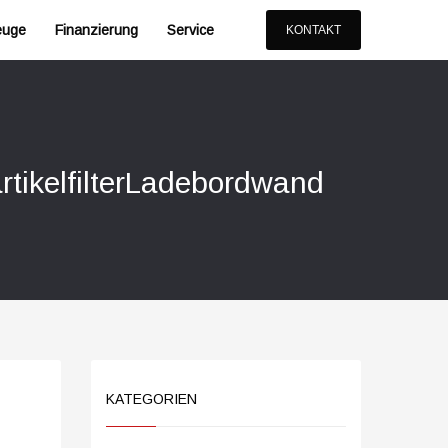
euge
Finanzierung
Service
KONTAKT
tikelfilterLadebordwand
KATEGORIEN