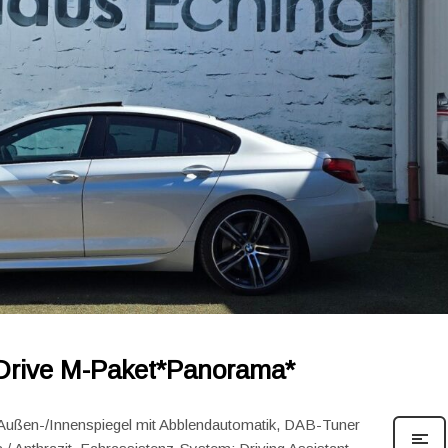
Drive M-Paket*Panorama*
 Außen-/Innenspiegel mit Abblendautomatik, DAB-Tuner